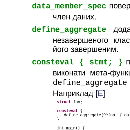
повер
data_member_spec
член даних.
дода
define_aggregate
незавершеного клас
його завершеним.
п
consteval { stmt; }
виконати мета-функ
define_aggregate
Наприклад
[E]
struct
foo;
consteval
{
define_aggregate(^^foo, { da
}
int
main() {