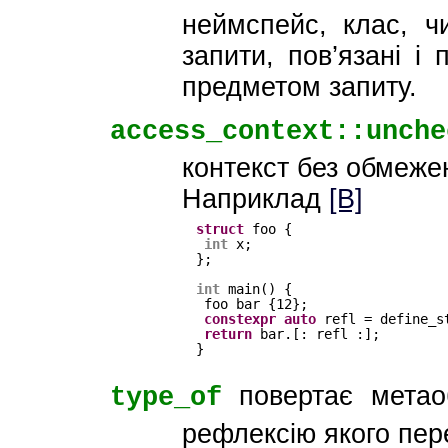
неймспейс, клас, ч
запити, пов’язані і
предметом запиту.
access_context::unche
контекст без обмеже
Наприклад
[B]
struct
foo {
int
x;
};
int
main() {
foo bar {12}; 
constexpr
auto
refl = define_s
return
bar.[: refl :];
}
повертає метаоб
type_of
рефлексію якого пере