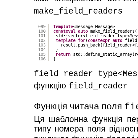
make_field_readers
099
template
<message Message>
100
consteval
auto
make_field_readers(
101
std::vector<field_reader_type<Mes
102
template
for
(
constexpr
auto
field
103
result.push_back(field_reader<f
104
}
105
return
std::define_static_array(r
106
}
field_reader_type<Mes
функцію
field_reader
Функція читача поля
fi
Ця шаблонна функція пере
типу номера поля відносно