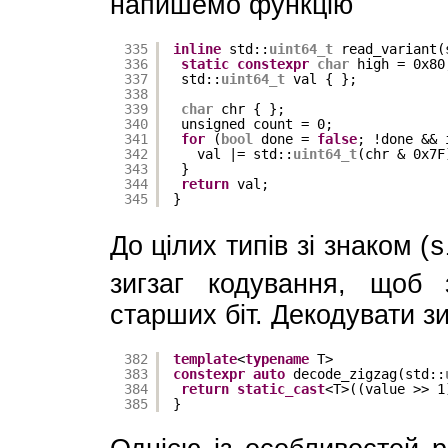
напишемо функцію
335
inline
std::
uint64_t
read_variant(
336
static
constexpr
char
high = 0x80
337
std::
uint64_t
val { };
338
339
char
chr { };
340
unsigned count = 0;
341
for
(
bool
done = 
false
; !done && 
342
val |= std::
uint64_t
(chr & 0x7F
343
}
344
return
val;
345
}
До цілих типів зі знаком (
s
зигзаг кодування, щоб 
старших біт. Декодувати з
382
template
<
typename
T>
383
constexpr
auto
decode_zigzag(std::
384
return
static_cast
<T>((value >> 1
385
}