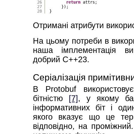
26
return
attrs;
27
});
28
}
Отримані атрибути викори
На цьому потреби в викори
наша імплементація ви
добрий C++23.
Серіалізація примітивни
В Protobuf використову
бітністю
[7]
, у якому ба
інформативних біт і оди
якого вказує що це тер
відповідно, на проміжний