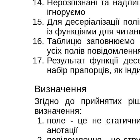
Нерозпізнані та надли
ігноруємо
Для десеріалізації по
із функціями для читан
Таблицю заповнюємо 
усіх полів повідомленн
Результат функції дес
набір прапорців, як інд
Визначення
Згідно до прийнятих рі
визначення:
поле - це не статичн
анотації
повідомлення - це стр