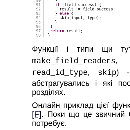
90
}
91
if
(field_success) {
92
result |= field_success;
93
} 
else
{
94
skip(input, type);
95
}
96
}
97
return
result;
98
}
Функції і типи щи тут
make_field_readers
,
) 
read_id_type
skip
абстрагувались і які п
розділях.
Онлайн приклад цієї функ
[F]
. Поки що це звичний 
потребує.