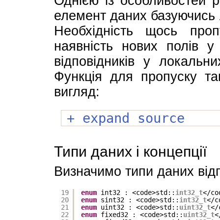
Однією із особливостей p
елемент даних базуючись л
Необхідність щось про
наявність нових полів у
відповідників у локальни
Функція для пропуску та
вигляд:
+ expand source
Типи даних і концепції
Визначимо типи даних відп
19
enum
int32 : <code>std::
int32_t
</co
20
enum
sint32 : <code>std::
int32_t
</c
21
enum
uint32 : <code>std::
uint32_t
</
22
enum
fixed32 : <code>std::
uint32_t
<