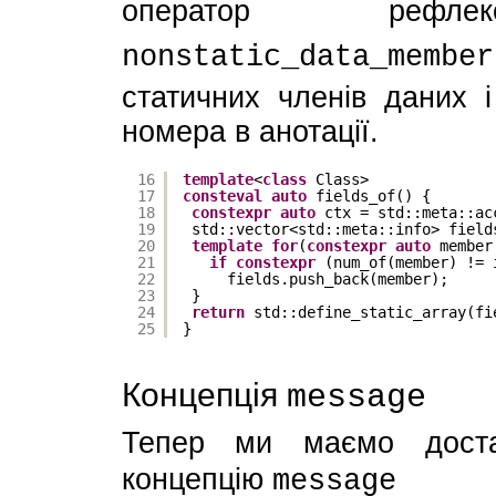
оператор реф
nonstatic_data_member
статичних членів даних і
номера в анотації.
16
template
<
class
Class>
17
consteval
auto
fields_of() {
18
constexpr
auto
ctx = std::meta::ac
19
std::vector<std::meta::info> field
20
template
for
(
constexpr
auto
member
21
if
constexpr
(num_of(member) != 
22
fields.push_back(member);
23
}
24
return
std::define_static_array(fi
25
}
Концепція
message
Тепер ми маємо доста
концепцію
message