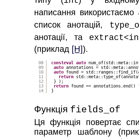
int
написання використаємо
список анотацій,
type_
анотації, та
extract<in
(приклад
[H]
).
08
consteval
auto
num_of(std::meta::in
09
auto
annotations = std::meta::anno
10
auto
found = std::ranges::find_if(
11
return
std::meta::type_of(annota
12
} );
13
return
found == annotations.end() 
14
}
Функція
fields_of
Ця функція повертає спи
параметр шаблону (пр