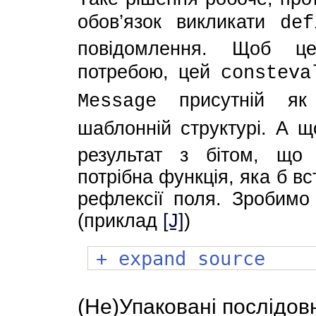
обов’язок викликати
def
повідомлення. Щоб це
потребою, цей
consteva
присутній як 
Message
шаблонній структурі. А 
результат з бітом, що 
потрібна функція, яка б в
рефлексії поля. Зробимо
(приклад
[J]
)
+ expand source
(Не)Упаковані послідов