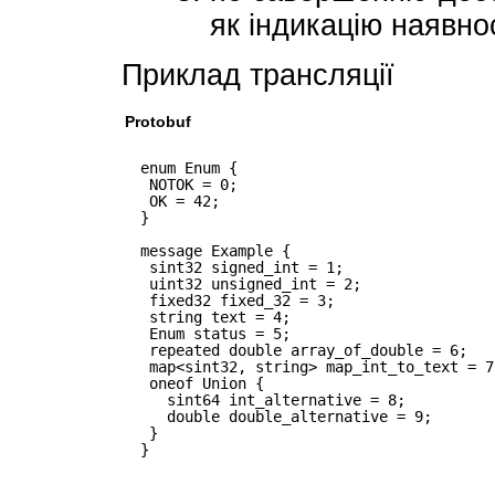
як індикацію наявнос
Приклад трансляції
Protobuf
enum Enum {
NOTOK = 0;
OK = 42;
}
message Example {
sint32 signed_int = 1;
uint32 unsigned_int = 2;
fixed32 fixed_32 = 3;
string text = 4;
Enum status = 5;
repeated double array_of_double = 6;
map<sint32, string> map_int_to_text = 7
oneof Union {
sint64 int_alternative = 8;
double double_alternative = 9;
}
}