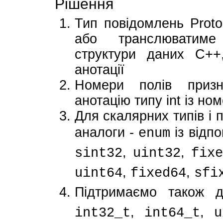
Рішення
Тип повідомлень Prot
або транслюватиме 
структури даних C++
анотації
Номери полів призн
анотацію типу int із но
Для скалярних типів і 
аналоги -
із відп
enum
,
,
sint32
uint32
fixe
,
,
uint64
fixed64
sfi
Підтримаємо також 
,
,
int32_t
int64_t
u