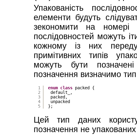
Упакованість послідовн
елементи будуть слідува
зекономити на номері 
послідовностей можуть іт
кожному із них переду
примітивних типів упак
можуть бути позначені
позначення визначимо тип
1
enum
class
packed {
2
default_,
3
packed,
4
unpacked
5
};
Цей тип даних користу
позначення не упакованих 