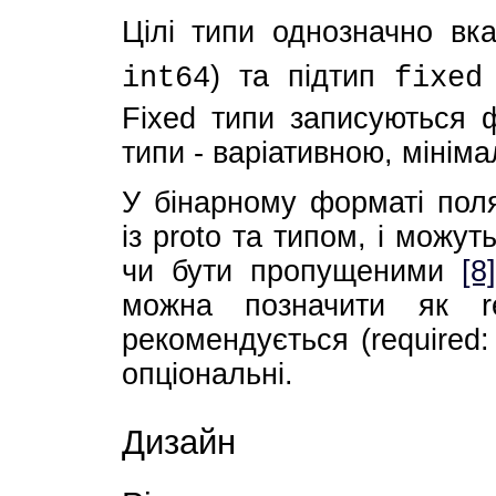
Цілі типи однозначно вка
) та підтип
int64
fixed
Fixed типи записуються ф
типи - варіативною, мініма
У бінарному форматі пол
із proto та типом, і можу
чи бути пропущеними
[8
можна позначити як r
рекомендується (required:
опціональні.
Дизайн