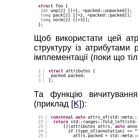
struct
foo {
int
unp[2] [[=1, =packed::unpacked]];
long
pack[2] [[=2, =packed::packed]];
long
norm[2] [[=3]];
};
Щоб використати цей атр
структуру із атрибутами 
імплементації (поки що ті
1
struct
attributes {
2
packed packed;
3
};
Та функцію вичитування
(приклад
[K]
):
21
consteval
auto
attrs_of(std::meta::
22
return
std::ranges::fold_left(std:
23
[](attributes attrs, 
auto
anno
24
if
(type_of(annotation) == ^
25
attrs.packed = std::meta::