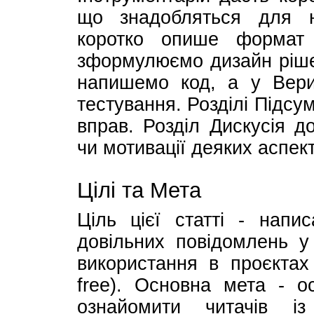
що знадобляться для н
коротко опише формат с
зформулюємо дизайн рішен
напишемо код, а у Вери
тестування. Розділі Підсу
вправ. Розділ Дискусія д
чи мотивації деяких аспект
Цілі та Мета
Ціль цієї статті - напис
довільних повідомлень у
використання в проєктах 
free). Основна мета - о
ознайомити читачів і