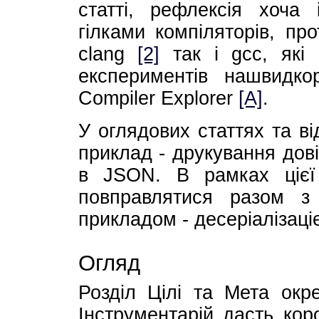
статті, рефлексія хоча
гілками компіляторів, пр
clang
[2]
так і gcc, які 
експериментів нашвидко
Compiler Explorer
[A]
.
У оглядових статтях та в
приклад - друкування дові
в JSON. В рамках цієї 
повправлятися разом з
прикладом - десеріалізаціє
Огляд
Розділ Цілі та Мета окре
Інструментарій дасть кор