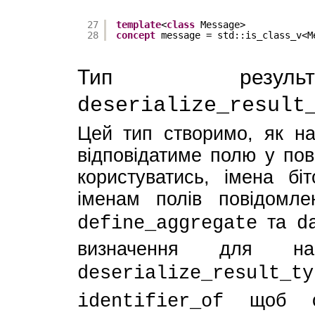
27
template
<
class
Message>
28
concept
message = std::is_class_v<M
Тип результа
deserialize_result
Цей тип створимо, як наб
відповідатиме полю у пов
користуватись, імена бі
іменам полів повідомле
та
define_aggregate
d
визначення для на
deserialize_result_ty
щоб отр
identifier_of