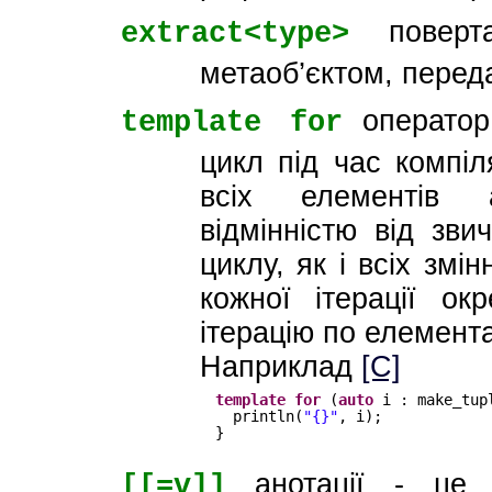
поверта
extract<type>
метаоб’єктом, переда
операто
template for
цикл під час компіл
всіх елементів 
відмінністю від зви
циклу, як і всіх змі
кожної ітерації ок
ітерацію по елемента
Наприклад
[C]
template
for
(
auto
i : make_tup
println(
"{}"
, i);
}
анотації - це 
[[=v]]