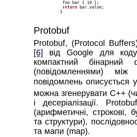
foo bar { 10 }; 
return
bar.value;
}
Protobuf
Protobuf, (Protocol Buffer
[6]
від Google для коду
компактний бінарний
(повідомленнями) між
повідомлень описується 
можна згенерувати C++ (чи
і десеріалізації. Protob
(арифметичні, строкові, б
та структури), послідовнос
та мапи (map).