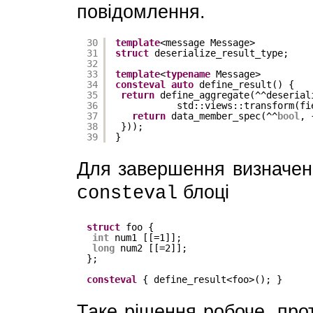
повідомлення.
30
template
<message Message>
31
struct
deserialize_result_type;
32
33
template
<
typename
Message>
34
consteval
auto
define_result() {
35
return
define_aggregate(^^deserial
36
std::views::transform(fi
37
return
data_member_spec(^^
bool
, 
38
}));
39
}
Для завершення визначенн
блоці
consteval
struct
foo {
int
num1 [[=1]];
long
num2 [[=2]];
};
consteval
{ define_result<foo>(); }
Таке рішення робоче, про