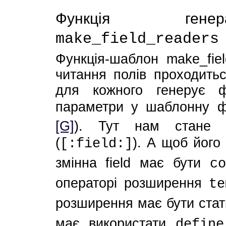
Функція генера
make_field_readers
Функція-шаблон make_fiel
читання полів проходитьс
для кожного генерує ф
параметри у шаблонну 
[G]
). Тут нам стане 
(
). А щоб його
[:field:]
змінна field має бути
co
операторі розширення
te
розширення має бути стат
має використати
define