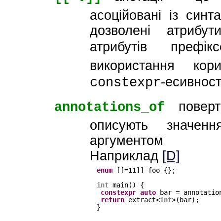
асоційовані із синт
дозволені атрибут
атрибутів префі
використання кор
-есивност
constexpr
поверта
annotations_of
описують значенн
аргументом
Наприклад
[D]
enum
[[=11]] foo {};
int
main() {
constexpr
auto
bar = annotatio
return
extract<
int
>(bar);
}