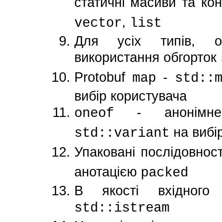
статичні масиви та к
,
vector
list
Для усіх типів, ок
використання обгорток
Protobuf
-
map
std::
вибір користувача
- анонімне
oneof
на вибі
std::variant
Упаковані послідовност
анотацією
packed
В якості вхідного
std::istream