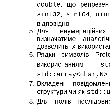
, що репрезен
double
,
,
sint32
sint64
uin
відповідно
Для енумераційних
визначатиме аналог
дозволить їх використа
Рядки символів Pro
використанням
st
std::array<char,N>
Вкладені повідомле
структури чи як
std::
Для полів послідовн