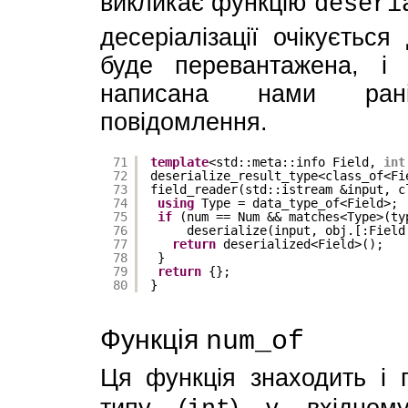
викликає функцію
deseri
десеріалізації очікується
буде перевантажена, і
написана нами раніш
повідомлення.
71
template
<std::meta::info Field, 
int
72
deserialize_result_type<class_of<Fi
73
field_reader(std::istream &input, c
74
using
Type = data_type_of<Field>;
75
if
(num == Num && matches<Type>(ty
76
deserialize(input, obj.[:Field
77
return
deserialized<Field>();
78
}
79
return
{};
80
}
Функція
num_of
Ця функція знаходить і 
типу (
) у вхідному