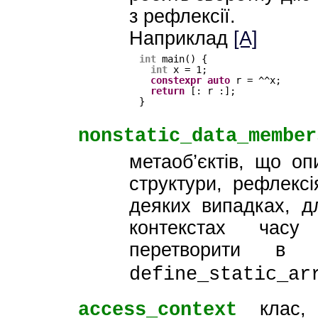
з рефлексії.
Наприклад
[A]
int
main() {
int
x = 1;
constexpr
auto
r = ^^x;
return
[: r :];
}
nonstatic_data_member
метаоб’єктів, що о
структури, рефлекс
деяких випадках, д
контекстах часу
перетворити в 
define_static_ar
клас, 
access_context