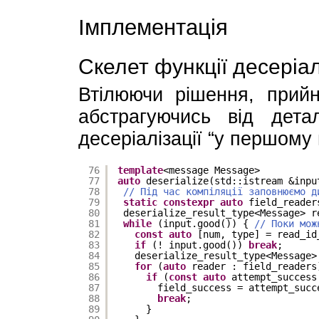
Імплементація
Скелет функції десеріал
Втілюючи рішення, прийн
абстрагуючись від дета
десеріалізації “у першому 
76
template
<message Message>
77
auto
deserialize(std::istream &inpu
78
// Під час компіляції заповнюємо д
79
static
constexpr
auto
field_reader
80
deserialize_result_type<Message> r
81
while
(input.good()) { 
// Поки мож
82
const
auto
[num, type] = read_id
83
if
(! input.good()) 
break
;
84
deserialize_result_type<Message>
85
for
(
auto
reader : field_readers
86
if
(
const
auto
attempt_success
87
field_success = attempt_succ
88
break
;
89
}