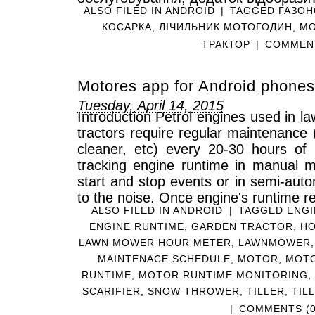
ALSO FILED IN
ANDROID
|
TAGGED
ГАЗОН
КОСАРКА
,
ЛІЧИЛЬНИК МОТОГОДИН
,
МО
ТРАКТОР
|
COMMENT
Motores app for Android phones
Tuesday, April 14, 2015
Introduction Petrol engines used in la
tractors require regular maintenance (
cleaner, etc) every 20-30 hours of
tracking engine runtime in manual m
start and stop events or in semi-auto
to the noise. Once engine's runtime r
ALSO FILED IN
ANDROID
|
TAGGED
ENGI
ENGINE RUNTIME
,
GARDEN TRACTOR
,
HO
LAWN MOWER HOUR METER
,
LAWNMOWER
MAINTENACE SCHEDULE
,
MOTOR
,
MOTO
RUNTIME
,
MOTOR RUNTIME MONITORING
,
SCARIFIER
,
SNOW THROWER
,
TILLER
,
TIL
|
COMMENTS (0