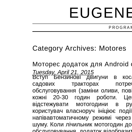
EUGEN
PROGRAM
Category Archives:
Motores
Моторес додаток для Android
Tuesday, April 21, 2015
Вступ Бензинові двигуни в кос
садових тракторах потреб
обслуговування (заміни оливи, пов
кожні 20-30 годин роботи. Ц
відстежувати мотогодини в р
користувач власноруч ініціює поді
напівавтоматичному режимі через
шуму. Коли лічильник мотогодин дос
обслуговування, додаток відобрази