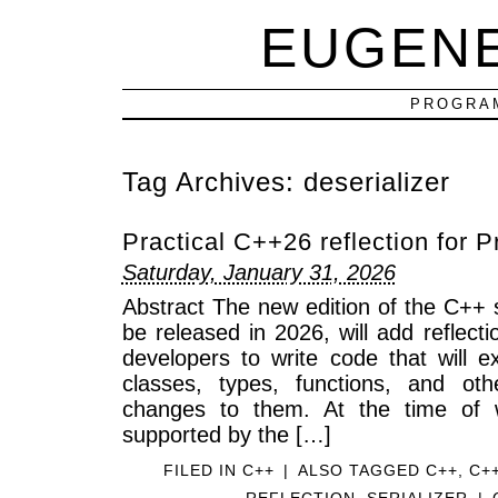
EUGEN
PROGRAM
Tag Archives:
deserializer
Practical C++26 reflection for P
Saturday, January 31, 2026
Abstract The new edition of the C++ 
be released in 2026, will add reflecti
developers to write code that will e
classes, types, functions, and o
changes to them. At the time of wr
supported by the […]
FILED IN
C++
|
ALSO TAGGED
C++
,
C+
REFLECTION
,
SERIALIZER
|