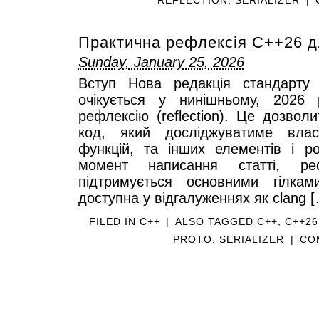
Практична рефлексія C++26 д
Sunday, January 25, 2026
Вступ Нова редакція стандарту 
очікується у нинішньому, 2026
рефлексію (reflection). Це дозвол
код, який досліджуватиме власт
функцій, та інших елементів і р
момент написання статті, р
підтримується основними гілкам
доступна у відгалуженнях як clang 
FILED IN
C++
|
ALSO TAGGED
C++
,
C++26
PROTO
,
SERIALIZER
|
CO